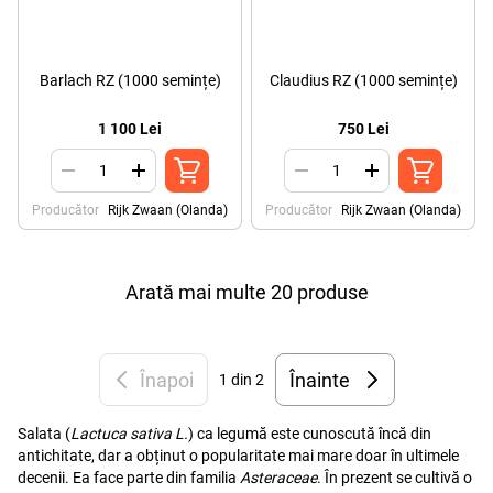
Barlach RZ (1000 semințe)
Claudius RZ (1000 semințe)
1 100 Lei
750 Lei
Producător
Rijk Zwaan (Olanda)
Producător
Rijk Zwaan (Olanda)
Arată mai multe 20 produse
Înapoi
Înainte
1
din 2
Salata (
Lactuca sativa L.
) ca legumă este cunoscută încă din
antichitate, dar a obținut o popularitate mai mare doar în ultimele
decenii. Ea face parte din familia
Asteraceae
. În prezent se cultivă o