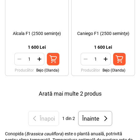
Alcala F1 (2500 seminţe)
Caniego F1 (2500 seminţe)
1 600 Lei
1 600 Lei
Producător
Bejo (Olanda)
Producător
Bejo (Olanda)
Arată mai multe 2 produs
Înapoi
Înainte
1
din 2
Conopida (
Brassica cauliflora
) este o plantă anuală, potrivită