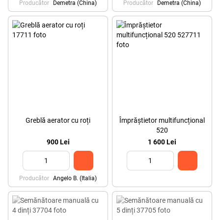
Producător
Demetra (China)
Producător
Demetra (China)
Greblă aerator cu roți
Împrăștietor multifuncțional
520
900 Lei
1 600 Lei
Producător
Angelo B. (Italia)