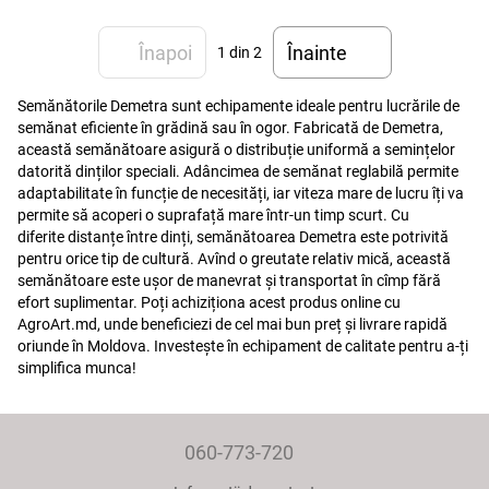
Înapoi
Înainte
1
din 2
Semănătorile Demetra sunt echipamente ideale pentru lucrările de
semănat eficiente în grădină sau în ogor. Fabricată de Demetra,
această semănătoare asigură o distribuție uniformă a semințelor
datorită dinților speciali. Adâncimea de semănat reglabilă permite
adaptabilitate în funcție de necesități, iar viteza mare de lucru îți va
permite să acoperi o suprafață mare într-un timp scurt. Cu
diferite distanțe între dinți, semănătoarea Demetra este potrivită
pentru orice tip de cultură. Avînd o greutate relativ mică, această
semănătoare este ușor de manevrat și transportat în cîmp fără
efort suplimentar. Poți achiziționa acest produs online cu
AgroArt.md, unde beneficiezi de cel mai bun preț și livrare rapidă
oriunde în Moldova. Investește în echipament de calitate pentru a-ți
simplifica munca!
060-773-720