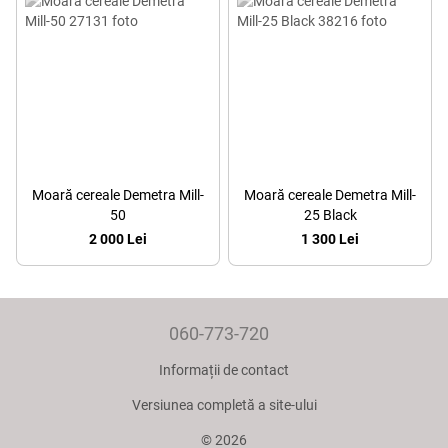
Moară cereale Demetra Mill-
Moară cereale Demetra Mill-
50
25 Black
2 000 Lei
1 300 Lei
060-773-720
Informații de contact
Versiunea completă a site-ului
© 2026