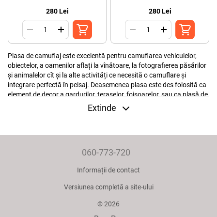
280 Lei
280 Lei
Plasa de camuflaj este excelentă pentru camuflarea vehiculelor,
obiectelor, a oamenilor aflați la vînătoare, la fotografierea păsărilor
și animalelor cît și la alte activități ce necesită o camuflare și
integrare perfectă în peisaj. Deasemenea plasa este des folosită ca
element de decor a gardurilor, teraselor, foișoarelor, sau ca plasă de
umbrire.
Extinde
Plasa de camuflaj poate fi ușor adaptată la orice mediu de
vînătoare sau situație imaginabilă. Plasa este tratată împotriva
razelor ultraviolete, a mucegaiului și absorbirii apei pentru a rezista
elementelor naturii vreme îndelungată. Aceasta plasă ușoara,
060-773-720
puternică și rezistentă este tratată suplimentar pentru a asigura
camuflajul perfect pe teren.
Informații de contact
Caracteristici
Versiunea completă a site-ului
- tratament împotriva razelor ultraviolete
- impermiabilă
© 2026
- rezistentă la mucegai