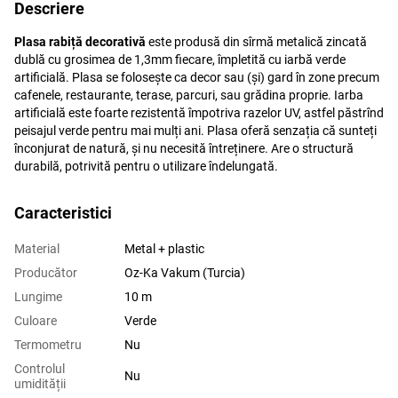
Descriere
Plasa rabiță decorativă
este produsă din sîrmă metalică zincată
dublă cu grosimea de 1,3mm fiecare, împletită cu iarbă verde
artificială. Plasa se folosește ca decor sau (și) gard în zone precum
cafenele, restaurante, terase, parcuri, sau grădina proprie. Iarba
artificială este foarte rezistentă împotriva razelor UV, astfel păstrînd
peisajul verde pentru mai mulți ani. Plasa oferă senzația că sunteți
înconjurat de natură, și nu necesită întreținere. Are o structură
durabilă, potrivită pentru o utilizare îndelungată.
Caracteristici
Material
Metal + plastic
Producător
Oz-Ka Vakum (Turcia)
Lungime
10 m
Culoare
Verde
Termometru
Nu
Controlul
Nu
umidității