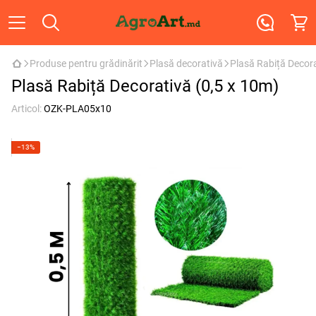
Produse pentru grădinărit
Plasă decorativă
Plasă Rabiță Decora
Plasă Rabiță Decorativă (0,5 x 10m)
Articol:
OZK-PLA05x10
−13%