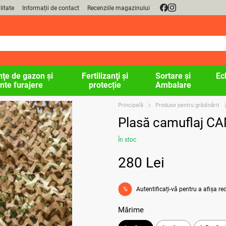
litate
Informații de contact
Recenziile magazinului
ţe de gazon şi
Fertilizanţi și
Sortare și
Ec
nte furajere
protecție
Ambalare
Principală
Produse pentru grădinărit
Plasă camuflaj 
În stoc
280 Lei
Autentificați-vă
pentru a afișa r
%
Mărime