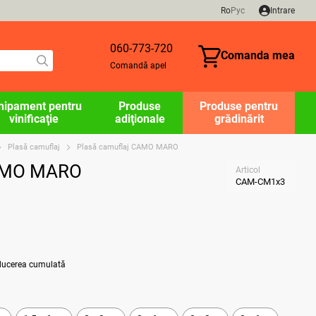
Ro
Рус
Intrare
060-773-720
Comanda mea
Comandă apel
hipament pentru
Produse
Produse pentru
vinificaţie
adiţionale
grădinărit
Plasă camuflaj
Plasă camuflaj CAMO MARO
CAMO MARO
Articol
CAM-CM1x3
educerea cumulată