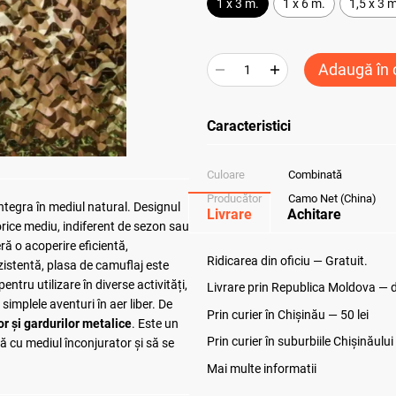
1 x 3 m.
1 x 6 m.
1,5 x 3 
Adaugă în 
Caracteristici
Culoare
Combinată
Producător
Camo Net (China)
ntegra în mediul natural. Designul
Livrare
Achitare
orice mediu, indiferent de sezon sau
ră o acoperire eficientă,
Ridicarea din oficiu — Gratuit.
zistentă, plasa de camuflaj este
entru utilizare în diverse activități,
Livrare prin Republica Moldova — de
simplele aventuri în aer liber. De
Prin curier în Chișinău — 50 lei
or și gardurilor metalice
. Este un
Prin curier în suburbiile Chişinăului
ă cu mediul înconjurator și să se
Mai multe informatii