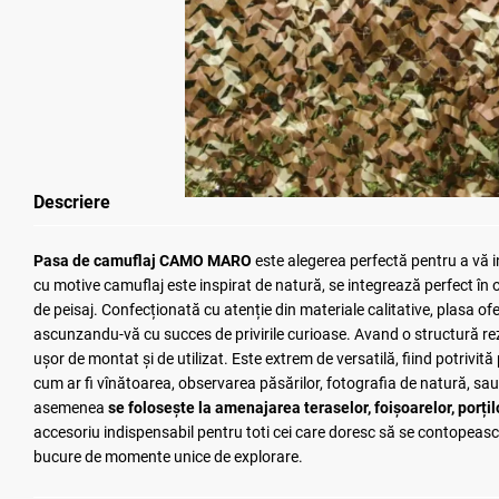
Descriere
Pasa de camuflaj CAMO MARO
este alegerea perfectă pentru a vă i
cu motive camuflaj este inspirat de natură, se integrează perfect în 
de peisaj. Confecționată cu atenție din materiale calitative, plasa ofe
ascunzandu-vă cu succes de privirile curioase. Avand o structură re
ușor de montat și de utilizat. Este extrem de versatilă, fiind potrivită p
cum ar fi vînătoarea, observarea păsărilor, fotografia de natură, sau 
asemenea
se folosește la amenajarea teraselor, foișoarelor, porțil
accesoriu indispensabil pentru toti cei care doresc să se contopeasc
bucure de momente unice de explorare.