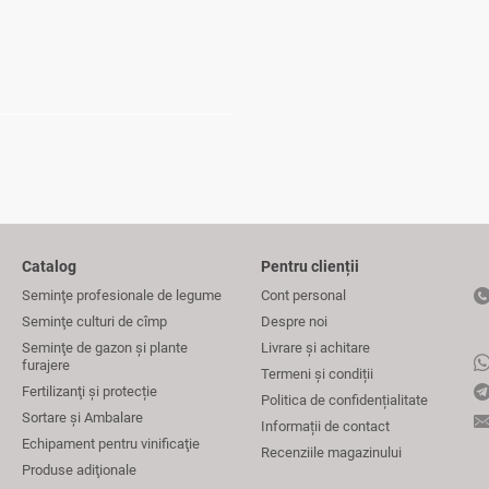
Catalog
Pentru clienții
Seminţe profesionale de legume
Cont personal
Seminţe culturi de cîmp
Despre noi
Seminţe de gazon şi plante
Livrare și achitare
furajere
Termeni și condiții
Fertilizanţi și protecție
Politica de confidențialitate
Sortare și Ambalare
Informații de contact
Echipament pentru vinificaţie
Recenziile magazinului
Produse adiţionale