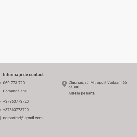
Informații de contact
060-773-720
Chișinău, str. Mitropolit Varlaam 65
of 306
Comandă apel
Adresa pe harta
+37360773720
+37360773720
agroartmd@gmail.com