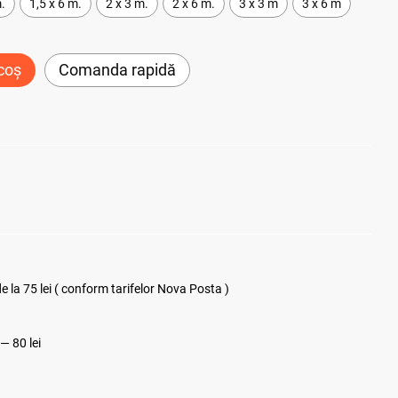
m.
1,5 x 6 m.
2 х 3 m.
2 x 6 m.
3 x 3 m
3 x 6 m
coș
Comanda rapidă
 la 75 lei ( conform tarifelor Nova Posta )
 — 80 lei