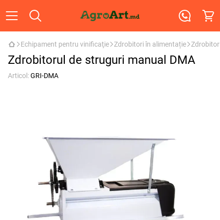
Echipament pentru vinificaţie
Zdrobitori în alimentație
Zdrobitor
Zdrobitorul de struguri manual DMA
Articol:
GRI-DMA