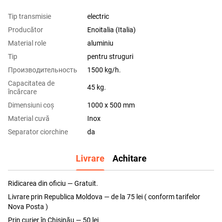
Tip transmisie
еlectric
Producător
Enoitalia (Italia)
Material role
aluminiu
Tip
pentru struguri
Производительность
1500 kg/h.
Capacitatea de
45 kg.
încărcare
Dimensiuni coş
1000 x 500 mm
Material cuvă
Inox
Separator ciorchine
da
Livrare
Achitare
Ridicarea din oficiu — Gratuit.
Livrare prin Republica Moldova — de la 75 lei ( conform tarifelor
Nova Posta )
Prin curier în Chișinău — 50 lei