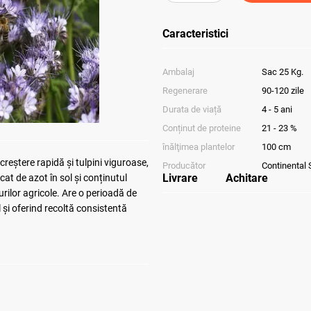
Caracteristici
Ambalaj
Sac 25 Kg.
Regenerare
90-120 zile
Durata de viață
4 - 5 ani
Conținut de proteine
21 - 23 %
înălţimea plantelor
100 cm
reștere rapidă și tulpini viguroase,
Producător
Continental 
Livrare
Achitare
cat de azot în sol și conținutul
nurilor agricole. Are o perioadă de
 și oferind recoltă consistentă