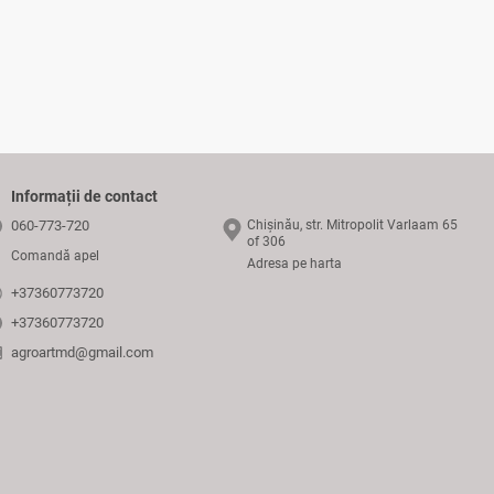
Informații de contact
060-773-720
Chișinău, str. Mitropolit Varlaam 65
of 306
Comandă apel
Adresa pe harta
+37360773720
+37360773720
agroartmd@gmail.com