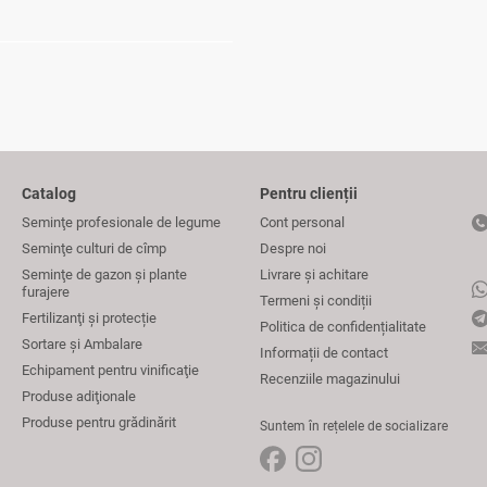
Catalog
Pentru clienții
Seminţe profesionale de legume
Cont personal
Seminţe culturi de cîmp
Despre noi
Seminţe de gazon şi plante
Livrare și achitare
furajere
Termeni și condiții
Fertilizanţi și protecție
Politica de confidențialitate
Sortare și Ambalare
Informații de contact
Echipament pentru vinificaţie
Recenziile magazinului
Produse adiţionale
Produse pentru grădinărit
Suntem în rețelele de socializare