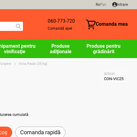
Ro
Рус
Intrare
060-773-720
Comanda mea
Comandă apel
hipament pentru
Produse
Produse pentru
vinificaţie
adiţionale
grădinărit
furajere
Vicia Paula (25 kg)
)
Articol
CON-VIC25
educerea cumulată
coș
Comanda rapidă