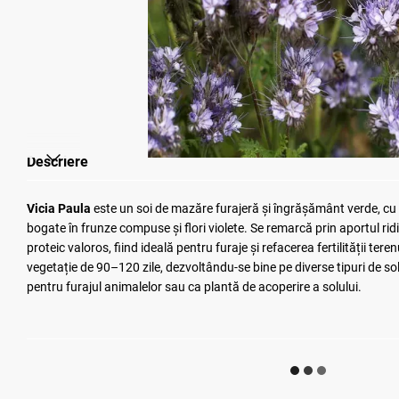
Descriere
Vicia Paula
este un soi de mazăre furajeră și îngrășământ verde, cu c
bogate în frunze compuse și flori violete. Se remarcă prin aportul ridi
proteic valoros, fiind ideală pentru furaje și refacerea fertilității tere
vegetație de 90–120 zile, dezvoltându-se bine pe diverse tipuri de sol
pentru furajul animalelor sau ca plantă de acoperire a solului.