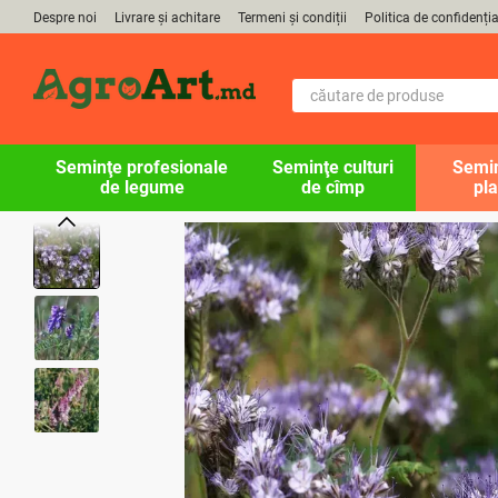
Mergi la conținutul principal
Despre noi
Livrare și achitare
Termeni și condiții
Politica de confidenția
Seminţe profesionale
Seminţe culturi
Semin
de legume
de cîmp
pla