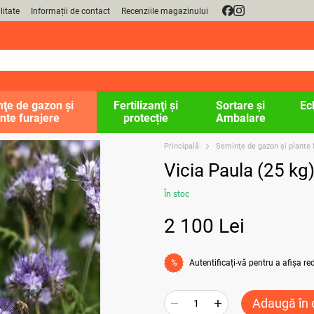
litate
Informații de contact
Recenziile magazinului
ţe de gazon şi
Fertilizanţi și
Sortare și
Ec
nte furajere
protecție
Ambalare
Principală
Seminţe de gazon şi plante 
Vicia Paula (25 kg
În stoc
2 100 Lei
Autentificați-vă
pentru a afișa r
%
Adaugă în 