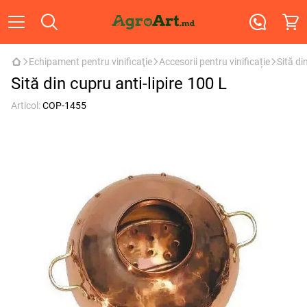
Echipament pentru vinificaţie
Accesorii pentru vinificație
Sită di
Sită din cupru anti-lipire 100 L
Articol:
COP-1455