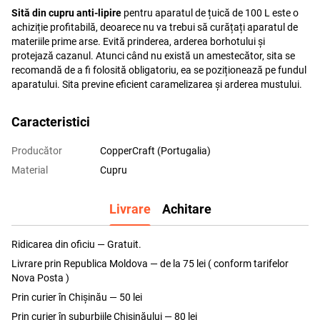
Sită din cupru anti-lipire
pentru aparatul de țuică de 100 L este o
achiziție profitabilă, deoarece nu va trebui să curățați aparatul de
materiile prime arse. Evită prinderea, arderea borhotului și
protejază cazanul. Atunci când nu există un amestecător, sita se
recomandă de a fi folosită obligatoriu, ea se poziționează pe fundul
aparatului. Sita previne eficient caramelizarea și arderea mustului.
Caracteristici
Producător
CopperCraft (Portugalia)
Material
Cupru
Livrare
Achitare
Ridicarea din oficiu — Gratuit.
Livrare prin Republica Moldova — de la 75 lei ( conform tarifelor
Nova Posta )
Prin curier în Chișinău — 50 lei
Prin curier în suburbiile Chişinăului — 80 lei