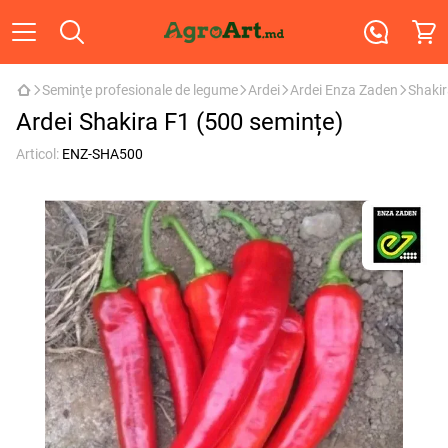
Seminţe profesionale de legume
Ardei
Ardei Enza Zaden
Shakir
Ardei Shakira F1 (500 semințe)
Articol:
ENZ-SHA500