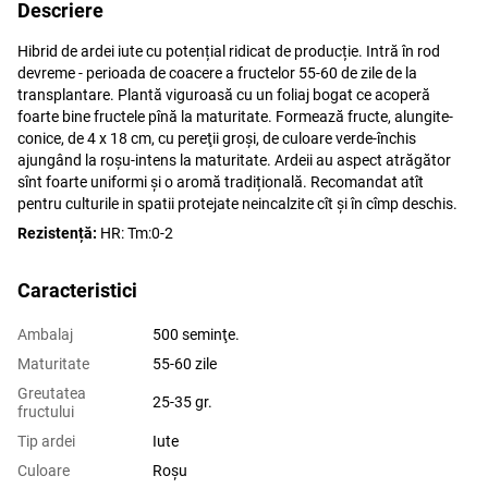
Descriere
Hibrid de ardei iute cu potențial ridicat de producție.
Intră în rod
devreme - perioada de coacere a fructelor 55-60 de zile de la
transplantare.
Plantă viguroasă cu un foliaj bogat ce acoperă
foarte bine fructele pînă la maturitate.
Formează fructe, alungite-
conice, de 4 x 18 cm, cu pereţii groşi, de culoare verde-închis
ajungând la roşu-intens la maturitate.
Ardeii au aspect atrăgător
sînt foarte uniformi şi o aromă tradițională.
Recomandat atît
pentru culturile in spatii protejate neincalzite cît şi în cîmp deschis.
Rezistență:
HR: Tm:0-2
Caracteristici
Ambalaj
500 seminţe.
Maturitate
55-60 zile
Greutatea
25-35 gr.
fructului
Tip ardei
Iute
Culoare
Roșu