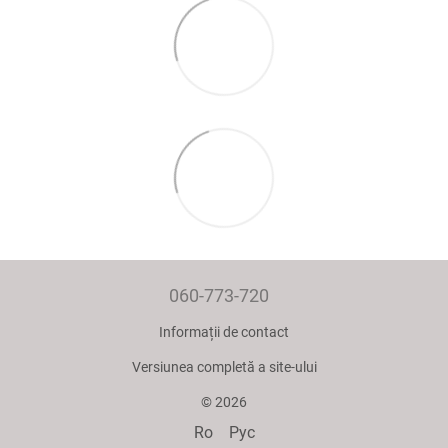
060-773-720
Informații de contact
Versiunea completă a site-ului
© 2026
Ro
Рус