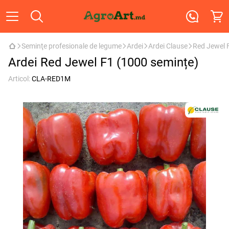
Seminţe profesionale de legume
Ardei
Ardei Clause
Red Jewel 
Ardei Red Jewel F1 (1000 semințe)
Articol:
CLA-RED1M