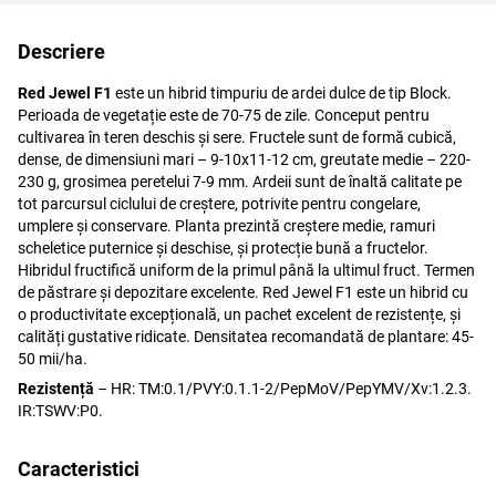
Descriere
Red Jewel F1
este un hibrid timpuriu de ardei dulce de tip Block.
Perioada de vegetație este de 70-75 de zile. Conceput pentru
cultivarea în teren deschis și sere. Fructele sunt de formă cubică,
dense, de dimensiuni mari – 9-10x11-12 cm, greutate medie – 220-
230 g, grosimea peretelui 7-9 mm. Ardeii sunt de înaltă calitate pe
tot parcursul ciclului de creștere, potrivite pentru congelare,
umplere și conservare. Planta prezintă creștere medie, ramuri
scheletice puternice și deschise, și protecție bună a fructelor.
Hibridul fructifică uniform de la primul până la ultimul fruct. Termen
de păstrare și depozitare excelente. Red Jewel F1 este un hibrid cu
o productivitate excepțională, un pachet excelent de rezistențe, și
calități gustative ridicate. Densitatea recomandată de plantare: 45-
50 mii/ha.
Rezistență
– HR: TM:0.1/PVY:0.1.1-2/PepMoV/PepYMV/Xv:1.2.3.
IR:TSWV:P0.
Caracteristici