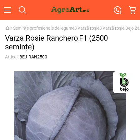
Seminţe profesionale de legume
Varză roşie
Varză roşie Bejo Z
Varza Rosie Ranchero F1 (2500
semințe)
Articol:
BEJ-RAN2500