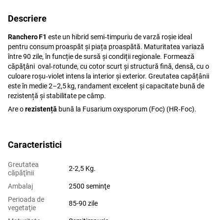
Descriere
Ranchero F1
este un hibrid semi‑timpuriu de varză roșie ideal
pentru consum proaspăt și piața proaspătă. Maturitatea variază
între 90 zile, în funcție de sursă și condiții regionale. Formează
căpăţâni oval‑rotunde, cu cotor scurt și structură fină, densă, cu o
culoare roșu‑violet intens la interior și exterior. Greutatea capățânii
este în medie 2–2,5 kg, randament excelent și capacitate bună de
rezistență și stabilitate pe câmp.
Are o
rezistență
bună la Fusarium oxysporum (Foc) (HR‑Foc).
Caracteristici
Greutatea
2-2,5 Kg.
сăpăţînii
Ambalaj
2500 seminţe
Perioada de
85-90 zile
vegetaţie