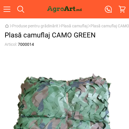
Produse pentru grădinărit
Plasă camuflaj
Plasă camuflaj CAM
Plasă camuflaj CAMO GREEN
Articol:
7000014