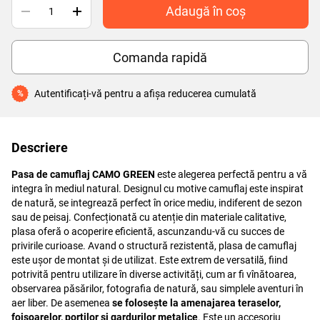
Adaugă în coș
Comanda rapidă
Autentificați-vă
pentru a afișa reducerea cumulată
%
Descriere
Pasa de camuflaj CAMO GREEN
este alegerea perfectă pentru a vă
integra în mediul natural. Designul cu motive camuflaj este inspirat
de natură, se integrează perfect în orice mediu, indiferent de sezon
sau de peisaj. Confecționată cu atenție din materiale calitative,
plasa oferă o acoperire eficientă, ascunzandu-vă cu succes de
privirile curioase. Avand o structură rezistentă, plasa de camuflaj
este ușor de montat și de utilizat. Este extrem de versatilă, fiind
potrivită pentru utilizare în diverse activități, cum ar fi vînătoarea,
observarea păsărilor, fotografia de natură, sau simplele aventuri în
aer liber. De asemenea
se folosește la amenajarea teraselor,
foișoarelor, porților și gardurilor metalice
. Este un accesoriu