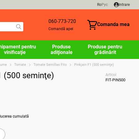
Ro
Рус
Intrare
060-773-720
Comanda mea
Comandă apel
hipament pentru
Produse
Produse pentru
vinificaţie
adiţionale
grădinărit
egume
Tomate
Tomate Semillas Fito
Pinkjain F1 (500 seminţe)
1 (500 seminţe)
Articol
FIT-PIN500
educerea cumulată
a