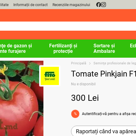
litate
Informații de contact
Recenziile magazinului
ţe de gazon şi
Fertilizanţi și
Sortare și
Ec
nte furajere
protecție
Ambalare
Principală
Seminţe profesionale de l
Tomate Pinkjain F
Nu e disponibil
300 Lei
Autentificați-vă
pentru a afișa r
%
Raportați când va apăre