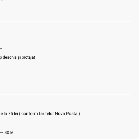
e
p deschis și protajat
 la 75 lei ( conform tarifelor Nova Posta )
 — 80 lei