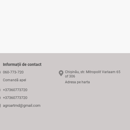
Informații de contact
060-773-720
Chișinău, str. Mitropolit Varlaam 65
of 306
Comandă apel
Adresa pe harta
+37360773720
+37360773720
agroartmd@gmail.com