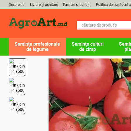
Mergi la conținutul principal
Despre noi
Livrare și achitare
Termeni și condiții
Politica de confidenția
Seminţe profesionale
Seminţe culturi
Semin
de legume
de cîmp
pla