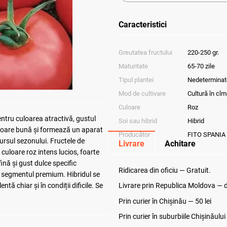
Caracteristici
Greutatea fructului
220-250 gr.
Maturitate
65-70 zile
Tipul plantei
Nedeterminat
Mod de cultivare
Cultură în cîm
Culoare
Roz
ntru culoarea atractivă, gustul
Soi sau hibrid
Hibrid
vigoare bună și formează un aparat
Producător
FITO SPANIA
cursul sezonului. Fructele de
Livrare
Achitare
culoare roz intens lucios, foarte
ină și gust dulce specific
Ridicarea din oficiu — Gratuit.
in segmentul premium. Hibridul se
tă chiar și în condiții dificile. Se
Livrare prin Republica Moldova — de
Prin curier în Chișinău — 50 lei
Prin curier în suburbiile Chişinăului