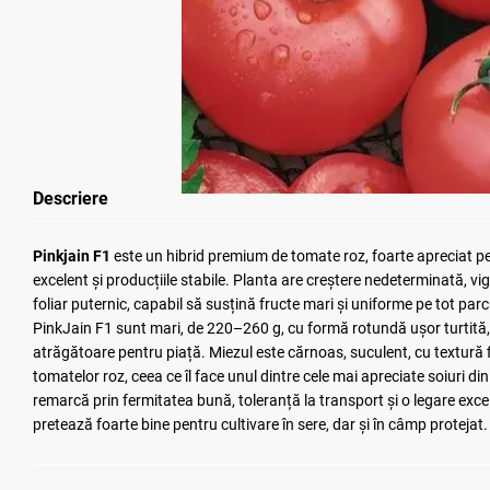
Descriere
Pinkjain F1
este un hibrid premium de tomate roz, foarte apreciat pe
excelent și producțiile stabile. Planta are creștere nedeterminată, 
foliar puternic, capabil să susțină fructe mari și uniforme pe tot par
PinkJain F1 sunt mari, de 220–260 g, cu formă rotundă ușor turtită, 
atrăgătoare pentru piață. Miezul este cărnoas, suculent, cu textură f
tomatelor roz, ceea ce îl face unul dintre cele mai apreciate soiuri d
remarcă prin fermitatea bună, toleranță la transport și o legare excelen
pretează foarte bine pentru cultivare în sere, dar și în câmp protejat.