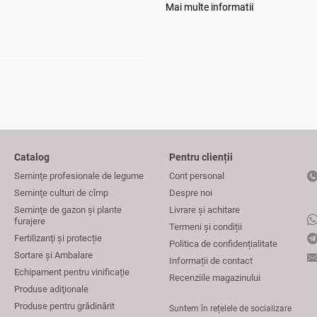
Mai multe informatii
Catalog
Pentru clienții
Seminţe profesionale de legume
Cont personal
Seminţe culturi de cîmp
Despre noi
Seminţe de gazon şi plante
Livrare și achitare
furajere
Termeni și condiții
Fertilizanţi și protecție
Politica de confidențialitate
Sortare și Ambalare
Informații de contact
Echipament pentru vinificaţie
Recenziile magazinului
Produse adiţionale
Produse pentru grădinărit
Suntem în rețelele de socializare