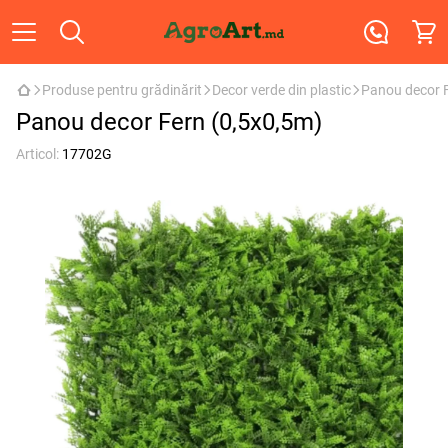
Produse pentru grădinărit
Decor verde din plastic
Panou decor F
Panou decor Fern (0,5x0,5m)
Articol:
17702G