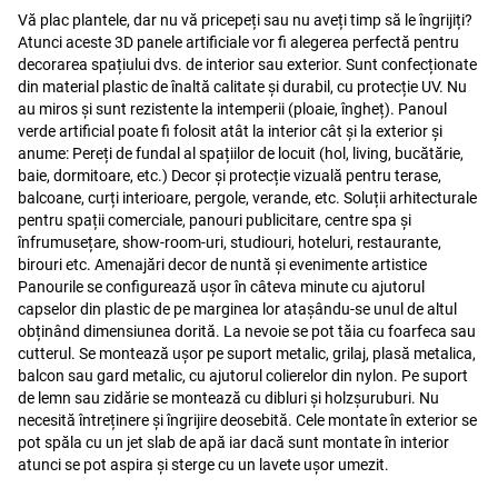
Vă plac plantele, dar nu vă pricepeți sau nu aveți timp să le îngrijiți?
Atunci aceste 3D panele artificiale vor fi alegerea perfectă pentru
decorarea spațiului dvs. de interior sau exterior. Sunt confecționate
din material plastic de înaltă calitate și durabil, cu protecție UV. Nu
au miros și sunt rezistente la intemperii (ploaie, îngheț). Panoul
verde artificial poate fi folosit atât la interior cât și la exterior și
anume: Pereți de fundal al spațiilor de locuit (hol, living, bucătărie,
baie, dormitoare, etc.) Decor și protecție vizuală pentru terase,
balcoane, curți interioare, pergole, verande, etc. Soluții arhitecturale
pentru spații comerciale, panouri publicitare, centre spa și
înfrumusețare, show-room-uri, studiouri, hoteluri, restaurante,
birouri etc. Amenajări decor de nuntă și evenimente artistice
Panourile se configurează ușor în câteva minute cu ajutorul
capselor din plastic de pe marginea lor atașându-se unul de altul
obținând dimensiunea dorită. La nevoie se pot tăia cu foarfeca sau
cutterul. Se montează ușor pe suport metalic, grilaj, plasă metalica,
balcon sau gard metalic, cu ajutorul colierelor din nylon. Pe suport
de lemn sau zidărie se montează cu dibluri și holzșuruburi. Nu
necesită întreținere și îngrijire deosebită. Cele montate în exterior se
pot spăla cu un jet slab de apă iar dacă sunt montate în interior
atunci se pot aspira și sterge cu un lavete ușor umezit.