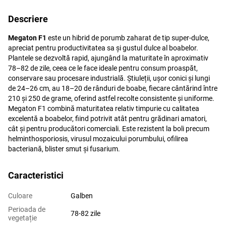
Descriere
Megaton F1
este un hibrid de porumb zaharat de tip super-dulce,
apreciat pentru productivitatea sa și gustul dulce al boabelor.
Plantele se dezvoltă rapid, ajungând la maturitate în aproximativ
78–82 de zile, ceea ce le face ideale pentru consum proaspăt,
conservare sau procesare industrială. Știuleții, ușor conici și lungi
de 24–26 cm, au 18–20 de rânduri de boabe, fiecare cântărind între
210 și 250 de grame, oferind astfel recolte consistente și uniforme.
Megaton F1 combină maturitatea relativ timpurie cu calitatea
excelentă a boabelor, fiind potrivit atât pentru grădinari amatori,
cât și pentru producători comerciali. Este rezistent la boli precum
helminthosporiosis, virusul mozaicului porumbului, ofilirea
bacteriană, blister smut și fusarium.
Caracteristici
Culoare
Galben
Perioada de
78-82 zile
vegetație