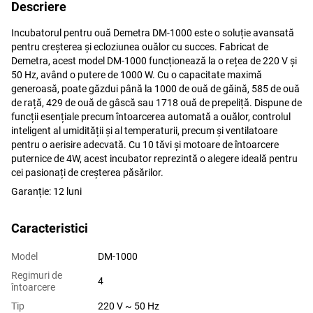
Descriere
Incubatorul pentru ouă Demetra DM-1000 este o soluție avansată
pentru creșterea și ecloziunea ouălor cu succes. Fabricat de
Demetra, acest model DM-1000 funcționează la o rețea de 220 V și
50 Hz, având o putere de 1000 W. Cu o capacitate maximă
generoasă, poate găzdui până la 1000 de ouă de găină, 585 de ouă
de rață, 429 de ouă de gâscă sau 1718 ouă de prepeliță. Dispune de
funcții esențiale precum întoarcerea automată a ouălor, controlul
inteligent al umidității și al temperaturii, precum și ventilatoare
pentru o aerisire adecvată. Cu 10 tăvi și motoare de întoarcere
puternice de 4W, acest incubator reprezintă o alegere ideală pentru
cei pasionați de creșterea păsărilor.
Garanție: 12 luni
Caracteristici
Model
DM-1000
Regimuri de
4
întoarcere
Tip
220 V ~ 50 Hz