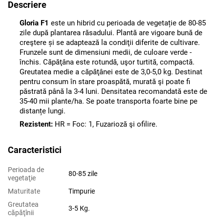
Descriere
Gloria F1
este un hibrid cu perioada de vegetație de 80-85
zile după plantarea răsadului. Plantă are vigoare bună de
creştere și se adaptează la condiţii diferite de cultivare.
Frunzele sunt de dimensiuni medii, de culoare verde -
închis. Căpăţâna este rotundă, uşor turtită, compactă.
Greutatea medie a căpăţânei este de 3,0-5,0 kg. Destinat
pentru consum în stare proaspătă, murată şi poate fi
păstrată până la 3-4 luni. Densitatea recomandată este de
35-40 mii plante/ha. Se poate transporta foarte bine pe
distanțe lungi.
Rezistent:
HR = Foc: 1, Fuzarioză şi ofilire.
Caracteristici
Perioada de
80-85 zile
vegetaţie
Maturitate
Timpurie
Greutatea
3-5 Кg.
сăpăţînii