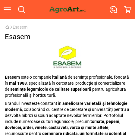
Esasem
Esasem
Esasem
este o companie
italiană
de semințe profesionale, fondată
în
mai 1988
, specializată în cercetare, producție și comercializare
de
semințe legumicole de calitate superioară
pentru agricultura
profesională și horticultură.
Brandul investește constant în
ameliorare varietală și tehnologie
modernă
, colaborând cu centre de cercetare și universități pentru a
dezvolta hibrizi și soiuri adaptate nevoilor fermierilor. Portofoliul
include numeroase culturi legumicole, precum
tomate, pepeni,
dovlecei, ardei, vinete, castraveți, varză și multe altele
,
recunoscute pentru
germinare ridicată, uniformitate și potențial