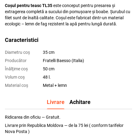
Coșul pentru teasc TL35
este conceput pentru presarea și
extragerea completă a sucului din pomușoare și boabe. Șurubul cu
filet sunt de înaltă calitate. Coșul este fabricat dintr-un material
ecologic – lemn de fag rezistent la apă pentru lungă durată.
Caracteristici
Diametru coş
35 cm
Producător
Fratelli Baesso (Italia)
Înălţime coş
50 cm
Volum coş
48 l.
Material coş
Metal + lemn
Livrare
Achitare
Ridicarea din oficiu — Gratuit.
Livrare prin Republica Moldova — de la 75 lei ( conform tarifelor
Nova Posta )