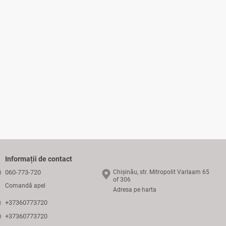
Informații de contact
060-773-720
Chișinău, str. Mitropolit Varlaam 65
of 306
Comandă apel
Adresa pe harta
+37360773720
+37360773720