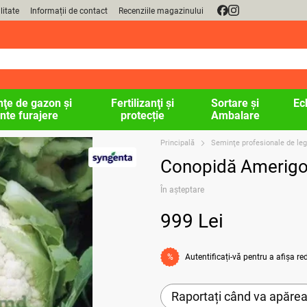
litate
Informații de contact
Recenziile magazinului
ţe de gazon şi
Fertilizanţi și
Sortare și
Ec
nte furajere
protecție
Ambalare
Principală
Seminţe profesionale de l
Conopidă Amerigo
În așteptare
999 Lei
Autentificați-vă
pentru a afișa r
%
Raportați când va apăre