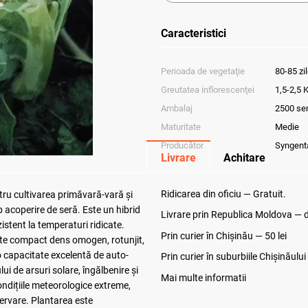
Caracteristici
Perioada de vegetaţie
80-85 zi
Greutatea inflorescenţei
1,5-2,5 
Ambalaj
2500 se
Maturitate
Medie
Producător
Syngenta
Livrare
Achitare
Ridicarea din oficiu — Gratuit.
ntru cultivarea primăvară-vară și
 acoperire de seră. Este un hibrid
Livrare prin Republica Moldova — de
zistent la temperaturi ridicate.
Prin curier în Chișinău — 50 lei
este compact dens omogen, rotunjit,
o capacitate excelentă de auto-
Prin curier în suburbiile Chişinăului
ui de arsuri solare, îngălbenire și
Mai multe informatii
ondițiile meteorologice extreme,
servare. Plantarea este