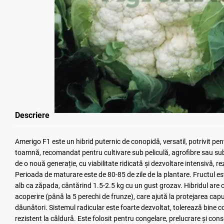
Descriere
Amerigo F1 este un hibrid puternic de conopidă, versatil, potrivit pe
toamnă, recomandat pentru cultivare sub peliculă, agrofibre sau sub
de o nouă generație, cu viabilitate ridicată și dezvoltare intensivă, re
Perioada de maturare este de 80-85 de zile de la plantare. Fructul 
alb ca zăpada, cântărind 1.5-2.5 kg cu un gust grozav. Hibridul are 
acoperire (până la 5 perechi de frunze), care ajută la protejarea capul
dăunători. Sistemul radicular este foarte dezvoltat, tolerează bine c
rezistent la căldură. Este folosit pentru congelare, prelucrare și con