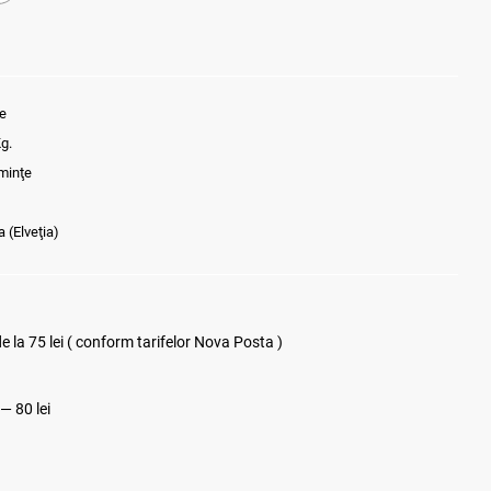
le
Kg.
minţe
 (Elveţia)
 la 75 lei ( conform tarifelor Nova Posta )
 — 80 lei