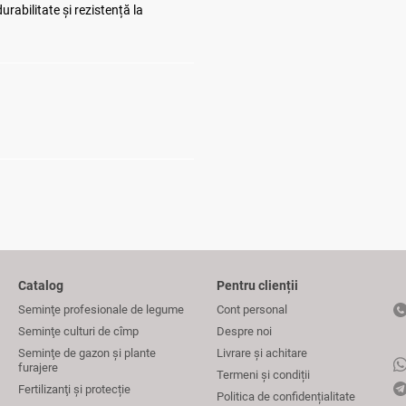
rabilitate și rezistență la
Catalog
Pentru clienții
Seminţe profesionale de legume
Cont personal
Seminţe culturi de cîmp
Despre noi
Seminţe de gazon şi plante
Livrare și achitare
furajere
Termeni și condiții
Fertilizanţi și protecție
Politica de confidențialitate