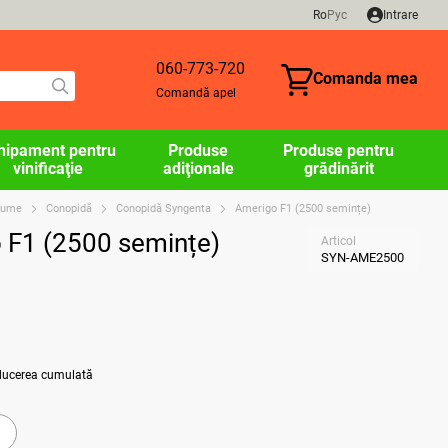
Ro
Рус
Intrare
060-773-720
Comanda mea
Comandă apel
hipament pentru
Produse
Produse pentru
vinificaţie
adiţionale
grădinărit
egume
Conopidă
Conopidă Syngenta
Amerigo F1 (2500 semințe)
 F1 (2500 semințe)
Articol
SYN-AME2500
educerea cumulată
a