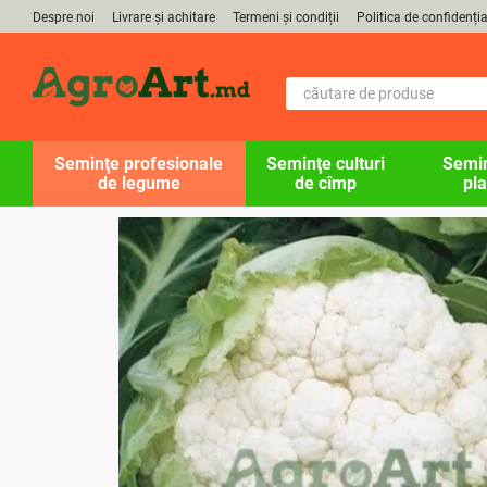
Mergi la conținutul principal
Despre noi
Livrare și achitare
Termeni și condiții
Politica de confidenția
Seminţe profesionale
Seminţe culturi
Semin
de legume
de cîmp
pla