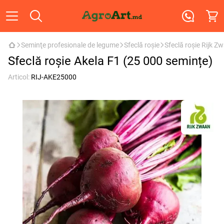
Seminţe profesionale de legume
Sfeclă roşie
Sfeclă roşie Rijk Z
Sfeclă roşie Akela F1 (25 000 semințe)
Articol:
RIJ-AKE25000