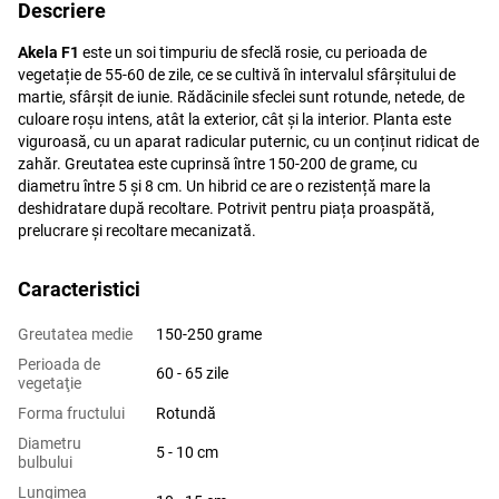
Descriere
Akela F1
este un soi timpuriu de sfeclă rosie, cu perioada de
vegetație de 55-60 de zile, ce se cultivă în intervalul sfârșitului de
martie, sfârșit de iunie. Rădăcinile sfeclei
sunt rotunde, netede, de
culoare roșu intens, atât la exterior, cât și la interior. Planta este
viguroasă, cu un aparat radicular puternic, cu un conținut ridicat de
zahăr. Greutatea este cuprinsă între 150-200 de grame, cu
diametru între 5 și 8 cm. Un hibrid ce are o rezistență mare la
deshidratare după recoltare. Potrivit pentru piața proaspătă,
prelucrare și recoltare mecanizată.
Caracteristici
Greutatea medie
150-250 grame
Perioada de
60 - 65 zile
vegetaţie
Forma fructului
Rotundă
Diametru
5 - 10 cm
bulbului
Lungimea