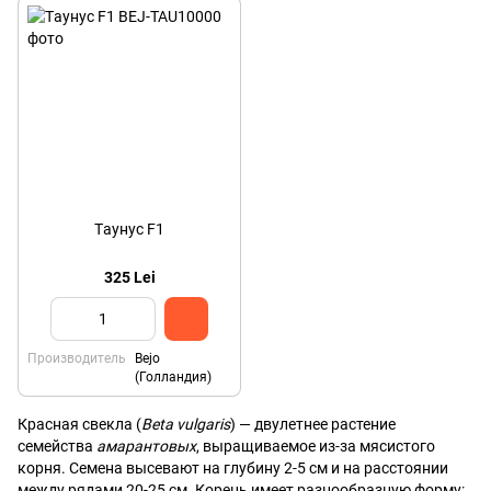
Tаунус F1
325 Lei
Производитель
Bejo
(Голландия)
Красная свекла (
Beta vulgaris
) — двулетнее растение
семейства
амарантовых
, выращиваемое из-за мясистого
корня. Семена высевают на глубину 2-5 см и на расстоянии
между рядами 20-25 см. Корень имеет разнообразную форму: