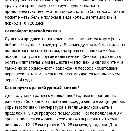
круглую и приплюснутую, скрученную и овально-
продолговатую; цвет – от ярко-красного до бордового, также
может иметь белые полосы в виде колец. Вегетационный
период 110-120 дней.
Севооборот красной свеклы
Лучшими предшественниками свеклы являются картофель,
бобовые, огурцы и помидоры. Рекомендуется избегать засева
почвы красной свеклой там, где предшественниками были
поздняя капуста и другие виды свеклы. Свекла нуждается в
богатых питательными веществами почвах. В связи с этим, а
также из-за возможности заражения посевов нематодами
перезасеивать землю свеклой рекомендуется не ранее, чем
через 3-4 года.
Как получить ранний урожай свеклы?
Для получения раннего урожая необходимо выращивать
рассаду либо в касетах, либо непосредственно в защищённых
укрытых почвах. Температура в теплице должна быть в
пределах +15 +20 градусов по Цельсию. После появления 3-4
зрелых листьев саженецы необходимо пересадить. Схема
посадки – 12–15 см в ряду и 20–25 см между рядами. Для
поддержания оптимальной температуры для рассады их