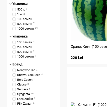
Упаковка
500 г.
6
1 кг
2
100 семян
1
500 семян
7
1000 семян
49
Упаковка
100 семян
4
Оранж Кинг (100 сем
200 семян
1
500 семян
2
1000 семян
9
220 Lei
Бренд
Nongwoo Bio
2
Known-You Seed
4
Bejo Zaden
1
Clause
3
Seminis
5
Syngenta
16
Enza Zaden
1
Rijk Zwaan
6