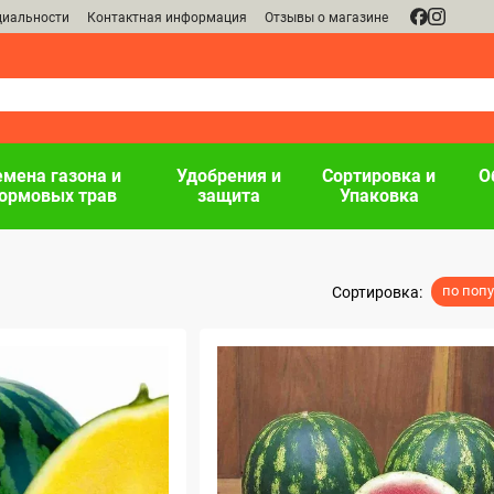
циальности
Контактная информация
Отзывы о магазине
емена газона и
Удобрения и
Сортировка и
О
ормовых трав
защита
Упаковка
по поп
Сортировка: