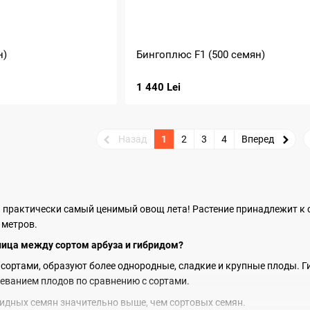
н)
Бингоплюс F1 (500 семян)
1 440 Lei
Назад
1
2
3
4
Вперед
s) – практически самый ценимый овощ лета! Растение принадлежит 
 метров.
ница между сортом арбуза и гибридом?
 сортами, образуют более однородные, сладкие и крупные плоды. 
еванием плодов по сравнению с сортами.
идных семян значительно выше, чем сортовых семян.