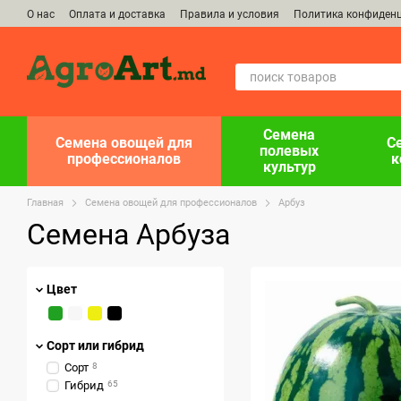
Перейти к основному контенту
О нас
Оплата и доставка
Правила и условия
Политика конфиден
Семена
Семена овощей для
С
полевых
профессионалов
к
культур
Главная
Семена овощей для профессионалов
Арбуз
Семена Арбуза
Цвет
Сорт или гибрид
Сорт
8
Гибрид
65