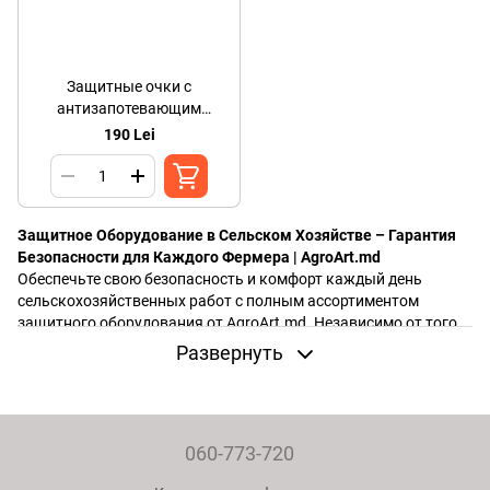
Защитные очки с
антизапотевающим
покрытием
190 Lei
Защитное Оборудование в Сельском Хозяйстве – Гарантия
Безопасности для Каждого Фермера | AgroArt.md
Обеспечьте свою безопасность и комфорт каждый день
сельскохозяйственных работ с полным ассортиментом
защитного оборудования от AgroArt.md. Независимо от того,
работаете ли вы в поле, в саду, с сельскохозяйственной
Развернуть
техникой или с средствами защиты растений, подходящее
оборудование крайне важно для предотвращения несчастных
случаев и сохранения вашего здоровья в долгосрочной
перспективе.
060-773-720
В AgroArt.md мы понимаем суровые условия работы в
сельском хозяйстве, и поэтому предлагаем вам только