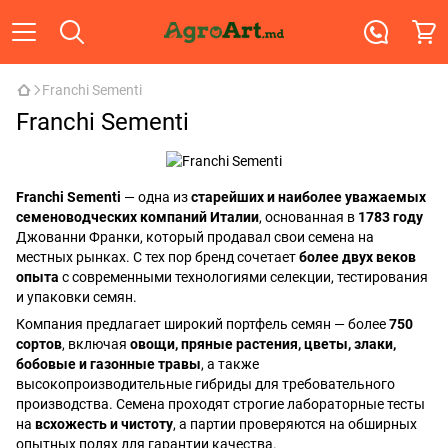
Franchi Sementi
Franchi Sementi
Franchi Sementi
— одна из
старейших и наиболее уважаемых
семеноводческих компаний Италии
, основанная в
1783 году
Джованни Франки, который продавал свои семена на
местных рынках. С тех пор бренд сочетает
более двух веков
опыта
с современными технологиями селекции, тестирования
и упаковки семян.
Компания предлагает широкий портфель семян — более
750
сортов
, включая
овощи, пряные растения, цветы, злаки,
бобовые и газонные травы
, а также
высокопроизводительные гибриды для требовательного
производства. Семена проходят строгие лабораторные тесты
на
всхожесть и чистоту
, а партии проверяются на обширных
опытных полях для гарантии качества.