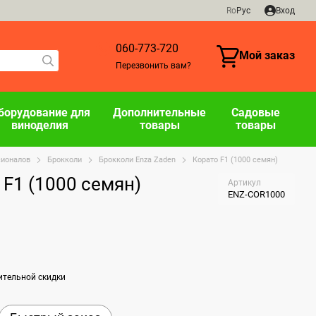
Ro
Рус
Вход
060-773-720
Мой заказ
Перезвонить вам?
борудование для
Дополнительные
Садовые
виноделия
товары
товары
сионалов
Брокколи
Брокколи Enza Zaden
Корато F1 (1000 семян)
F1 (1000 семян)
Артикул
ENZ-COR1000
ительной скидки