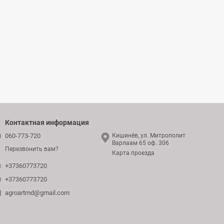
Контактная информация
060-773-720
Кишинёв, ул. Митрополит
Варлаам 65 оф. 306
Перезвонить вам?
Карта проезда
+37360773720
+37360773720
agroartmd@gmail.com