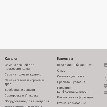
Каталог
Клиентам
Семена овощей для
Вход в личный кабинет
профессионалов
О нас
Семена полевых культур
Оплата и доставка
Семена газона и кормовых
Правила и условия
трав
Политика
Удобрения и защита
конфиденциальности
Сортировка и Упаковка
Контактная информация
Оборудование для виноделия
Отзывы о магазине
Дополнительные товары