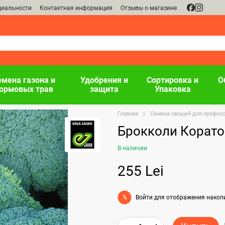
циальности
Контактная информация
Отзывы о магазине
емена газона и
Удобрения и
Сортировка и
О
ормовых трав
защита
Упаковка
Главная
Семена овощей для профес
Брокколи Корато 
В наличии
255 Lei
Войти
для отображения накоп
%