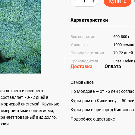
Купить
Характеристики
Вес соцветия
600-800 г.
Упаковка
1000 семян
Период вегетации
70-72 дней
Производитель
Enza Zaden
Доставка
Оплата
Самовывоз
ля летнего и осеннего
По Молдове — от 75 лей ( согла
оставляет 70-72 дней в
Курьером по Кишиневу — 50 лей
 корневой системой. Крупные
Курьером в пригород Кишинева 
незернистыми соцветиями,
храняет товарный вид долго.
Подробнее о доставке
озки.