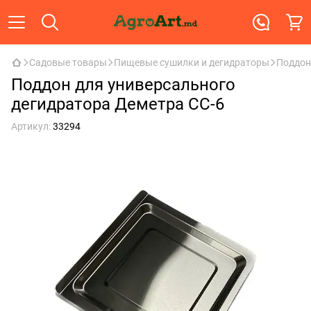
Садовые товары
Пищевые сушилки и дегидраторы
Поддон
Поддон для универсального
дегидратора Деметра СС-6
Артикул:
33294