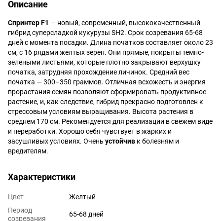
Описание
Спринтер F1
— новый, современный, высококачественный
гибрид суперсладкой кукурузы SH2. Срок созревания 65-68
дней с момента посадки. Длина початков составляет около 23
см, с 16 рядами желтых зерен. Они прямые, покрыты темно-
зелеными листьями, которые плотно закрывают верхушку
початка, затрудняя прохождение личинок. Средний вес
початка — 300–350 граммов. Отличная всхожесть и энергия
прорастания семян позволяют сформировать продуктивное
растение, и, как следствие, гибрид прекрасно подготовлен к
стрессовым условиям выращивания. Высота растения в
среднем 170 см. Рекомендуется для реализации в свежем виде
и переработки. Хорошо себя чувствует в жарких и
засушливых условиях. Очень
устойчив
к болезням и
вредителям.
Характеристики
Цвет
Желтый
Период
65-68 дней
созревания