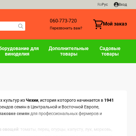
Ro
Рус
Вход
060-773-720
Мой заказ
Перезвонить вам?
борудование для
Дополнительные
Садовые
виноделия
товары
товары
х культур из
Чехии
, история которого начинается в
1941
рендов семян в Центральной и Восточной Европе,
упаковке семян
для профессиональных фермеров и
ов овощей
: томаты, перец, огурцы, капусту, лук, морковь,