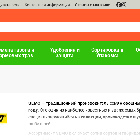
циальности
Контактная информация
Отзывы о магазине
емена газона и
Удобрения и
Сортировка и
О
ормовых трав
защита
Упаковка
SEMO
— традиционный производитель семян овощны
году
. Это один из наиболее известных и уважаемых б
специализирующийся на
селекции, производстве и 
любителей.
Ассортимент
SEMO
включает
сотни сортов и гибрид