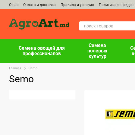
Перейти к основному контенту
О нас
Оплата и доставка
Правила и условия
Политика конфиден
Семена
Семена овощей для
С
полевых
профессионалов
к
культур
Главная
Semo
Semo