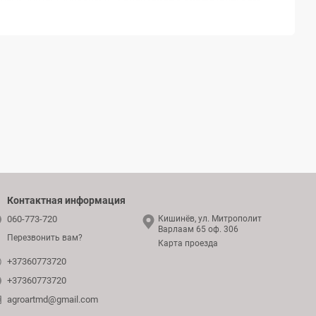
аны и протестированы для
адаптации к климатическим
твенные урожаи.
 и однородность культур
, предлагая надежные,
ерческого сельского хозяйства и домашнего садоводства.
рынках и является надежным выбором для производителей
 местным условиям семена
.
Контактная информация
060-773-720
Кишинёв, ул. Митрополит
Варлаам 65 оф. 306
Перезвонить вам?
Карта проезда
+37360773720
+37360773720
agroartmd@gmail.com