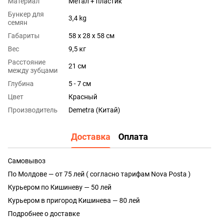
Материал
Метал + пластик
Бункер для
3,4 kg
семян
Габариты
58 x 28 x 58 см
Вес
9,5 кг
Расстояние
21 см
между зубцами
Глубина
5 - 7 см
Цвет
Красный
Производитель
Demetra (Китай)
Доставка
Оплата
Самовывоз
По Молдове — от 75 лей ( согласно тарифам Nova Posta )
Курьером по Кишиневу — 50 лей
Курьером в пригород Кишинева — 80 лей
Подробнее о доставке