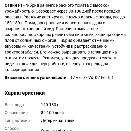
Садин F1
- гибрид раннего красного томата с высокой
урожайностью. Созревает через 88-100 дней после посадки
рассады. Растение даёт круглые темно-красные плоды, вес до
150-180 г. Помидоры ровные и качественные, долго
сохраняют товарный вид. Растение компактное,
сильнорослое, с хорошо развитыми листьями, защищающими
плод от солнечных ожогов. Гибрид обладает отменными
вкусовыми качествами, устойчив к растрескиванию,
транспортабелен. Его можно выращивать в теплицах и на
открытом воздухе. Рекомендуется для продажи в свежем
виде, а также для переработки, в первую очередь для
консервирования.
Высокая степень устойчивости:
Lt / Va: 0 / Vd: 0 / Fol: 0,1
Характеристики
Вес плода
150-180 г.
Cозревание
85-100 дней
Тип растения
Детерминантный
Способ
Открытый грунт