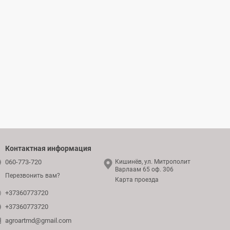
Контактная информация
060-773-720
Кишинёв, ул. Митрополит
Варлаам 65 оф. 306
Перезвонить вам?
Карта проезда
+37360773720
+37360773720
agroartmd@gmail.com