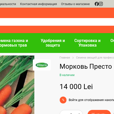
циальности
Контактная информация
Отзывы о магазине
емена газона и
Удобрения и
Сортировка и
О
ормовых трав
защита
Упаковка
Главная
Семена овощей для профес
Морковь Престо F
В наличии
14 000 Lei
Войти
для отображения накоп
%