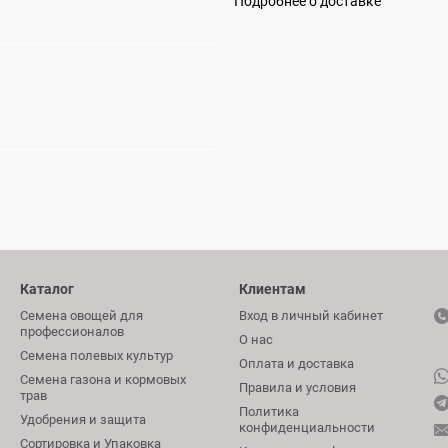
Подробнее о доставке
Каталог
Клиентам
Семена овощей для
Вход в личный кабинет
профессионалов
О нас
Семена полевых культур
Оплата и доставка
Семена газона и кормовых
Правила и условия
трав
Политика
Удобрения и защита
конфиденциальности
Сортировка и Упаковка