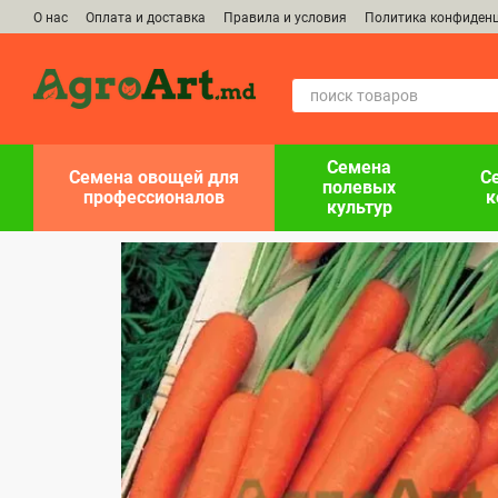
Перейти к основному контенту
О нас
Оплата и доставка
Правила и условия
Политика конфиден
Семена
Семена овощей для
С
полевых
профессионалов
к
культур