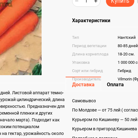
Купить
Характеристики
Тип
Нантский
Период вегетации
80-85 дней
Длина корнеплода
18-20 см.
Упаковка
1 000 000 
Сорт или гибрид
Гибрид
Производитель
Vilmorin (
Доставка
Оплата
дней. Листовой аппарат темно-
 урожай цилиндрический, длина
Самовывоз
поверхностью. Предназначен для
По Молдове — от 75 лей ( согла
ременной пленки и других
Курьером по Кишиневу — 50 лей
 начало марта). Подходит как
ысоким потенциалом
Курьером в пригород Кишинева 
н на гектар, урожайность около