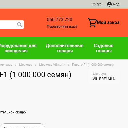
Ro
Рус
Вход
060-773-720
Мой заказ
Перезвонить вам?
борудование для
Дополнительные
Садовые
виноделия
товары
товары
сионалов
Морковь
Морковь Vilmorin
Престо F1 (1 000 000 семян)
1 (1 000 000 семян)
Артикул
VIL-PRE1MLN
ительной скидки