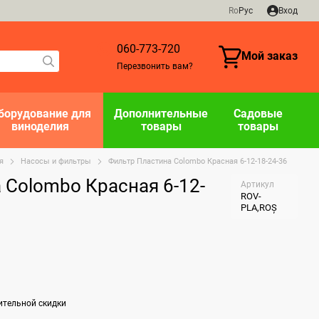
Ro
Рус
Вход
060-773-720
Мой заказ
Перезвонить вам?
борудование для
Дополнительные
Садовые
виноделия
товары
товары
я
Насосы и фильтры
Фильтр Пластина Colombo Красная 6-12-18-24-36
 Colombo Красная 6-12-
Артикул
ROV-
PLA,ROȘ
ительной скидки