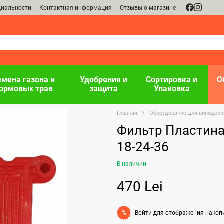
циальности
Контактная информация
Отзывы о магазине
емена газона и
Удобрения и
Сортировка и
О
ормовых трав
защита
Упаковка
Главная
Оборудование для винодели
Фильтр Пластина
18-24-36
В наличии
470 Lei
Войти
для отображения накоп
%