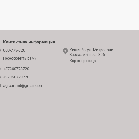
Контактная информация
060-773-720
Кишинёв, ул. Митрополит
Варлаам 65 оф. 306
Перезвонить вам?
Карта проезда
+37360773720
+37360773720
agroartmd@gmail.com