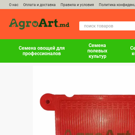
Перейти к основному контенту
О нас
Оплата и доставка
Правила и условия
Политика конфиден
Семена
Семена овощей для
С
полевых
профессионалов
к
культур