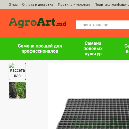
Перейти к основному контенту
О нас
Оплата и доставка
Правила и условия
Политика конфиден
Семена
Семена овощей для
С
полевых
профессионалов
к
культур