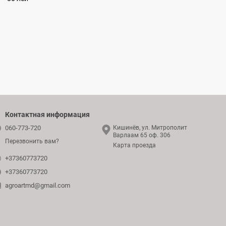
Контактная информация
060-773-720
Кишинёв, ул. Митрополит
Варлаам 65 оф. 306
Перезвонить вам?
Карта проезда
+37360773720
+37360773720
agroartmd@gmail.com