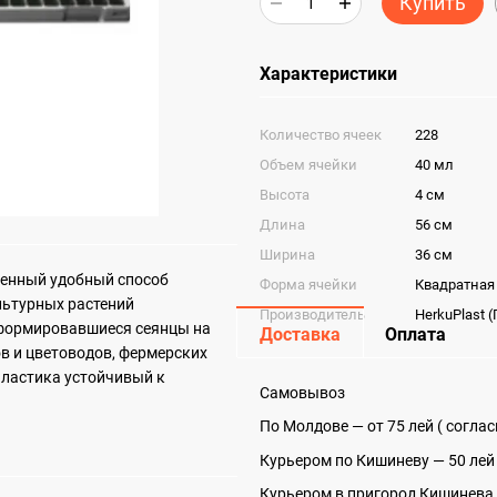
Купить
Характеристики
Количество ячеек
228
Объем ячейки
40 мл
Высота
4 см
Длина
56 см
Ширина
36 см
енный удобный способ
Форма ячейки
Квадратная
льтурных растений
Производитель
HerkuPlast 
сформировавшиеся сеянцы на
Доставка
Оплата
в и цветоводов, фермерских
пластика устойчивый к
Самовывоз
По Молдове — от 75 лей ( согла
Курьером по Кишиневу — 50 лей
Курьером в пригород Кишинева 