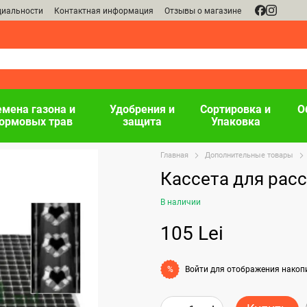
циальности
Контактная информация
Отзывы о магазине
емена газона и
Удобрения и
Сортировка и
О
ормовых трав
защита
Упаковка
Главная
Дополнительные товары
Кассета для рас
В наличии
105 Lei
Войти
для отображения накоп
%