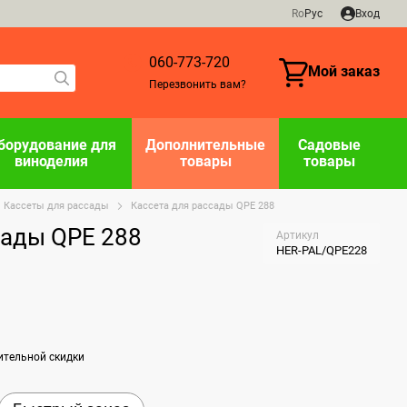
Ro
Рус
Вход
060-773-720
Мой заказ
Перезвонить вам?
борудование для
Дополнительные
Садовые
виноделия
товары
товары
Касcеты для рассады
Кассета для рассады QPE 288
сады QPE 288
Артикул
HER-PAL/QPE228
ительной скидки