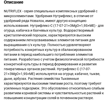
Описание
NUTRIFLEX - серия специальных комплексных удобрений с
микроэлементами. Удобрения Нутрифлекс, в отличие от
удобрений ряда Новалон, имеют другую концепцию
использования. Нутрифлекс-С (17-07-21+3MgO+1,9S+МЕ) - для
огурца, кабачка и бахчевых культур. Водорастворимый
кристаллический порошок, характеризуются высоким
содержанием легкоусваиваемых элементов питания для
выращивания с/х культур. Полностью удовлетворяют
потребность конкретных культур в сбалансированном
питании в период наибольшего потребления элементов
питания. Разработано с учетом физиологической потребности
конкретной культуры в период формирования и развития
генеративных органов растений. Нутрифлекс С (17-07-
21+3MgO+1,9S+МЕ) используется на огурце, кабачке, тыкве,
дыне, арбузах. Растения семейства Тыквенные
характеризуются высокими темпами роста, поэтому требуют
усиленных подкормок. Это обусловлено относительно слабым
развитием корневой системы и чувствительностью растений к
повышению концентрации солей в почвенном растворе.