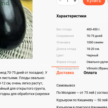
Купить
Характеристики
Вес плода
400-450 г.
Cозревание
70-75 дней
Упаковка
1000 семян
Длина плода
18-20 cм.
Цвет
Черный
Форма плода
Овально-удли
Производитель
Vilmorin (Фран
Доставка
Оплата
од 70-75 дней от посадки). У
и листьями. Плоды овально-
12 см, очень легко растут,
Самовывоз
айный для открытого грунта,
По Молдове — от 75 лей ( согла
игодны для обработки (нарезки
Курьером по Кишиневу — 50 лей
Курьером в пригород Кишинева 