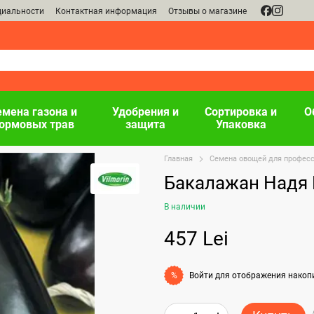
циальности
Контактная информация
Отзывы о магазине
емена газона и
Удобрения и
Сортировка и
О
ормовых трав
защита
Упаковка
Главная
Семена овощей для профес
Бакалажан Надя 
В наличии
457 Lei
Войти
для отображения накоп
%