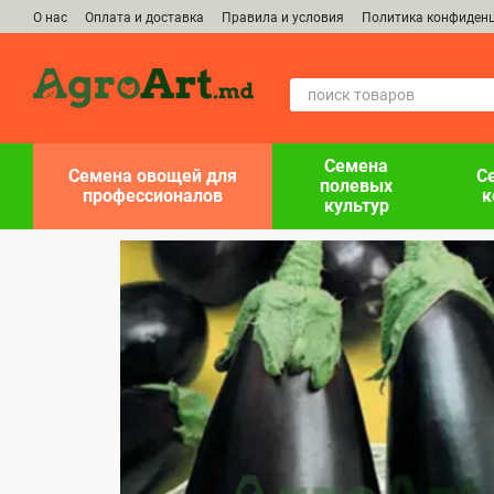
Перейти к основному контенту
О нас
Оплата и доставка
Правила и условия
Политика конфиден
Семена
Семена овощей для
С
полевых
профессионалов
к
культур