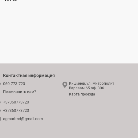
Контактная информация
060-773-720
Кишинёв, ул. Митрополит
Варлаам 65 оф. 306
Перезвонить вам?
Карта проезда
+37360773720
+37360773720
agroartmd@gmail.com