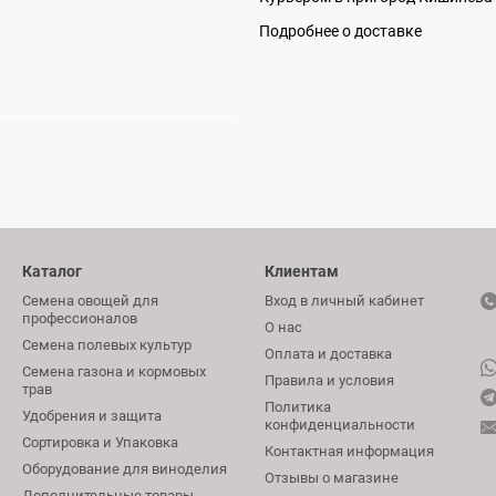
Подробнее о доставке
Каталог
Клиентам
Семена овощей для
Вход в личный кабинет
профессионалов
О нас
Семена полевых культур
Оплата и доставка
Семена газона и кормовых
Правила и условия
трав
Политика
Удобрения и защита
конфиденциальности
Сортировка и Упаковка
Контактная информация
Оборудование для виноделия
Отзывы о магазине
Дополнительные товары