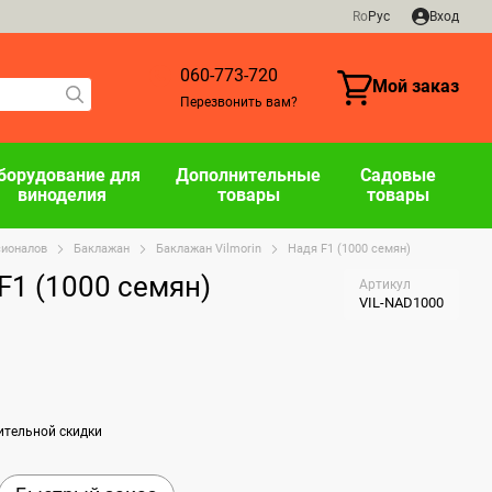
Ro
Рус
Вход
060-773-720
Мой заказ
Перезвонить вам?
борудование для
Дополнительные
Садовые
виноделия
товары
товары
сионалов
Баклажан
Баклажан Vilmorin
Надя F1 (1000 семян)
F1 (1000 семян)
Артикул
VIL-NAD1000
ительной скидки