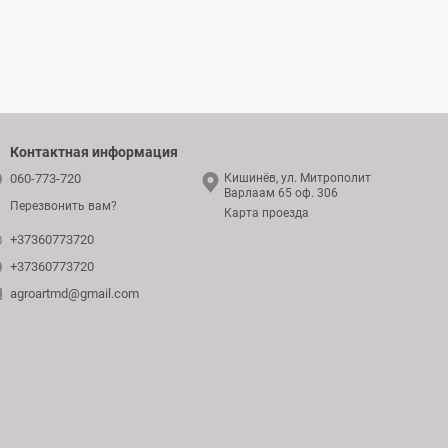
Контактная информация
060-773-720
Кишинёв, ул. Митрополит
Варлаам 65 оф. 306
Перезвонить вам?
Карта проезда
+37360773720
+37360773720
agroartmd@gmail.com