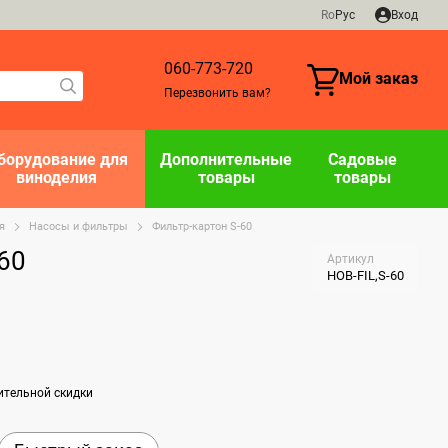
Ro
Рус
Вход
060-773-720
Мой заказ
Перезвонить вам?
борудование для
Дополнительные
Садовые
виноделия
товары
товары
я
Насосы и фильтры
Фильтр-картон S-60
60
Артикул
HOB-FIL,S-60
ительной скидки