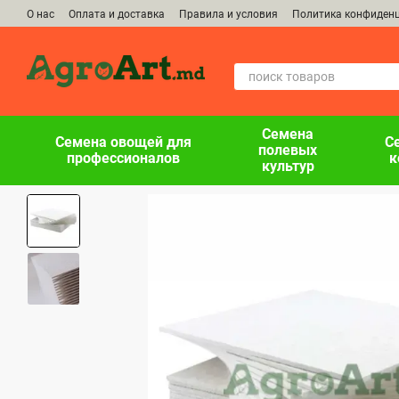
Перейти к основному контенту
О нас
Оплата и доставка
Правила и условия
Политика конфиден
Семена
Семена овощей для
С
полевых
профессионалов
к
культур