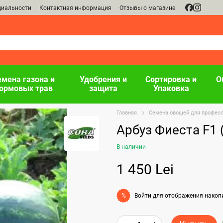
циальности
Контактная информация
Отзывы о магазине
емена газона и
Удобрения и
Сортировка и
О
ормовых трав
защита
Упаковка
Главная
Семена овощей для профес
Арбуз Фиеста F1 
В наличии
1 450 Lei
Войти
для отображения накоп
%