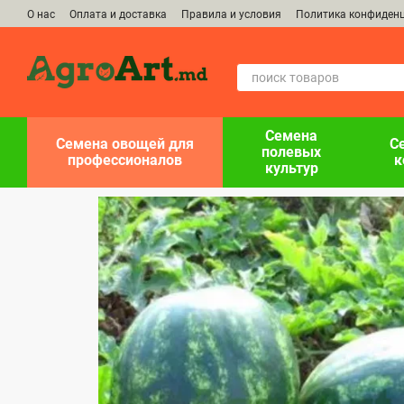
Перейти к основному контенту
О нас
Оплата и доставка
Правила и условия
Политика конфиден
Семена
Семена овощей для
С
полевых
профессионалов
к
культур