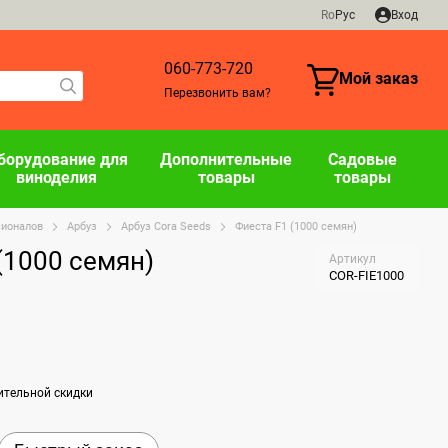
Ro
Рус
Вход
060-773-720
Мой заказ
Перезвонить вам?
борудование для
Дополнительные
Садовые
виноделия
товары
товары
сионалов
Арбуз
Арбуз Cora Seeds
Фиеста F1 (1000 семян)
(1000 семян)
Артикул
COR-FIE1000
ительной скидки