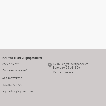
Контактная информация
060-773-720
Кишинёв, ул. Митрополит
Варлаам 65 оф. 306
Перезвонить вам?
Карта проезда
+37360773720
+37360773720
agroartmd@gmail.com