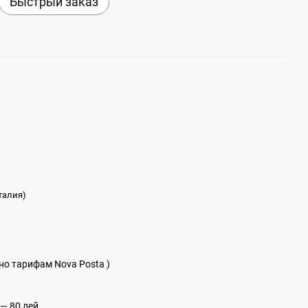
Быстрый заказ
талия)
сно тарифам Nova Posta )
— 80 лей