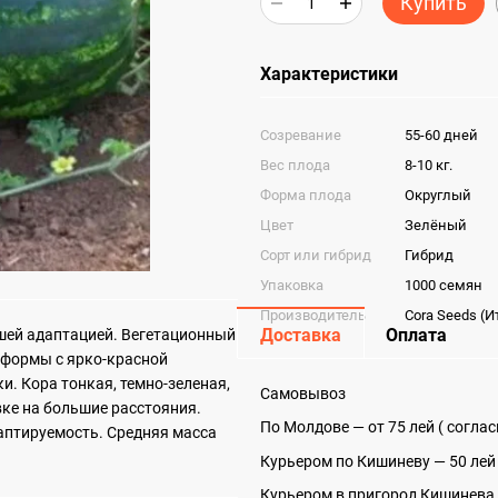
Купить
Характеристики
Cозревание
55-60 дней
Вес плода
8-10 кг.
Форма плода
Округлый
Цвет
Зелёный
Сорт или гибрид
Гибрид
Упаковка
1000 семян
Производитель
Cora Seeds (И
Доставка
Оплата
ошей адаптацией. Вегетационный
 формы с ярко-красной
и. Кора тонкая, темно-зеленая,
Самовывоз
ке на большие расстояния.
По Молдове — от 75 лей ( согла
аптируемость. Средняя масса
Курьером по Кишиневу — 50 лей
Курьером в пригород Кишинева 