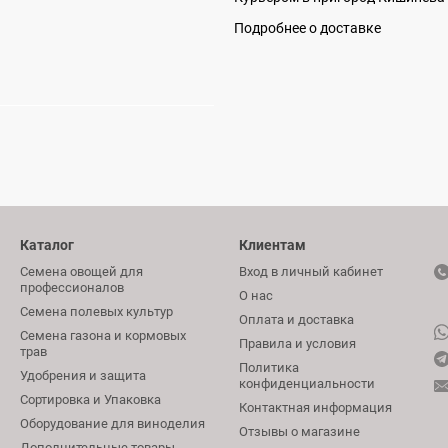
Подробнее о доставке
Каталог
Клиентам
Семена овощей для
Вход в личный кабинет
профессионалов
О нас
Семена полевых культур
Оплата и доставка
Семена газона и кормовых
Правила и условия
трав
Политика
Удобрения и защита
конфиденциальности
Сортировка и Упаковка
Контактная информация
Оборудование для виноделия
Отзывы о магазине
Дополнительные товары