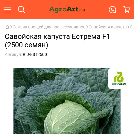
Семена овощей для профессионалов
Савойская капуста
С
Савойская капуста Естрема F1
(2500 семян)
Артикул:
RIJ-EST2500