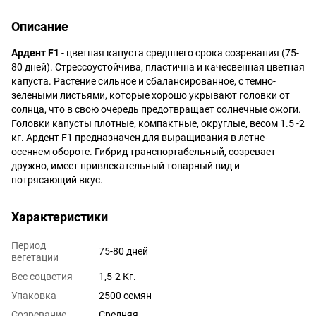
Описание
Ардент F1
- цветная капуста средннего срока созревания (75-
80 дней). Стрессоустойчива, пластична и качесвенная цветная
капуста. Растение сильное и сбалансированное, с темно-
зелеными листьями, которые хорошо укрывают головки от
солнца, что в свою очередь предотвращает солнечные ожоги.
Головки капусты плотные, компактные, округлые, весом 1.5 -2
кг. Ардент F1 предназначен для выращивания в летне-
осеннем обороте. Гибрид транспортабельный, созревает
дружно, имеет привлекательный товарный вид и
потрясающий вкус.
Характеристики
Период
75-80 дней
вегетации
Вес соцветия
1,5-2 Кг.
Упаковка
2500 семян
Cозревание
Средняя