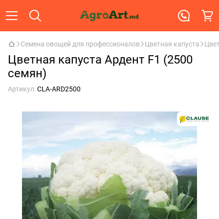
Семена овощей для профессионалов
Цветная капуста
Цвет
Цветная капуста Ардент F1 (2500
семян)
Артикул:
CLA-ARD2500