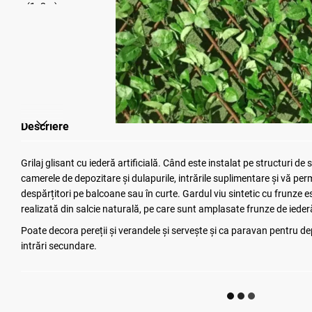
Descriere
Grilaj glisant cu iederă artificială. Când este instalat pe structuri d
camerele de depozitare și dulapurile, intrările suplimentare și vă per
despărțitori pe balcoane sau în curte. Gardul viu sintetic cu frunze es
realizată din salcie naturală, pe care sunt amplasate frunze de ieder
Poate decora pereții și verandele și servește și ca paravan pentru d
intrări secundare.