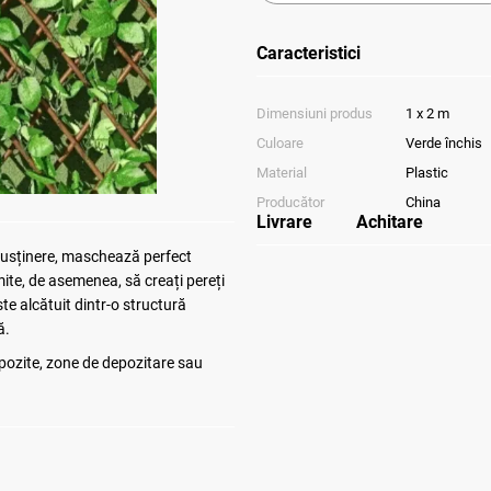
Caracteristici
Dimensiuni produs
1 x 2 m
Culoare
Verde închis
Material
Plastic
Producător
China
Livrare
Achitare
e susținere, maschează perfect
mite, de asemenea, să creați pereți
te alcătuit dintr-o structură
ă.
epozite, zone de depozitare sau