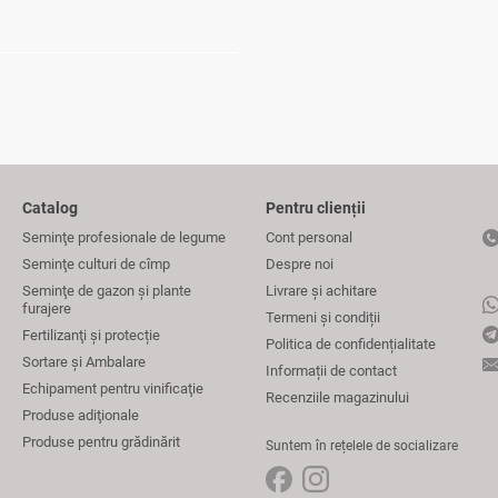
Catalog
Pentru clienții
Seminţe profesionale de legume
Cont personal
Seminţe culturi de cîmp
Despre noi
Seminţe de gazon şi plante
Livrare și achitare
furajere
Termeni și condiții
Fertilizanţi și protecție
Politica de confidențialitate
Sortare și Ambalare
Informații de contact
Echipament pentru vinificaţie
Recenziile magazinului
Produse adiţionale
Produse pentru grădinărit
Suntem în rețelele de socializare