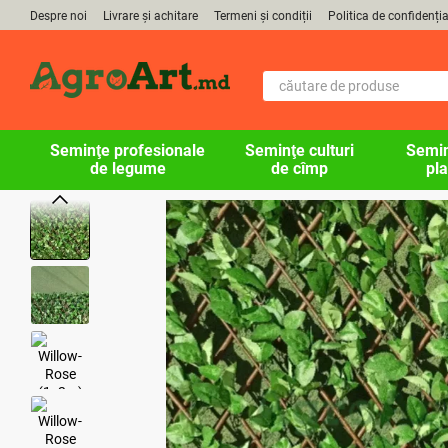
Mergi la conținutul principal
Despre noi
Livrare și achitare
Termeni și condiții
Politica de confidenția
Seminţe profesionale
Seminţe culturi
Semin
de legume
de cîmp
pla