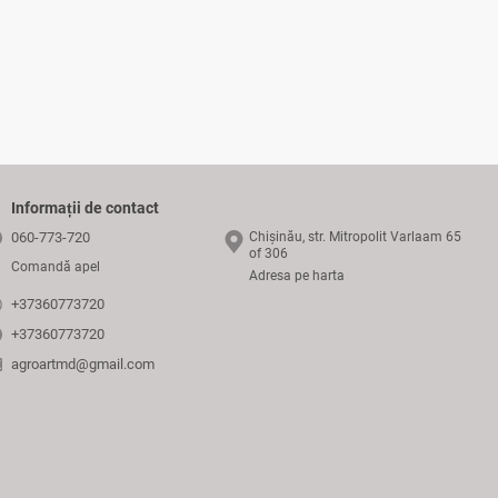
Informații de contact
060-773-720
Chișinău, str. Mitropolit Varlaam 65
of 306
Comandă apel
Adresa pe harta
+37360773720
+37360773720
agroartmd@gmail.com