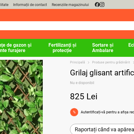
litate
Informații de contact
Recenziile magazinului
ţe de gazon şi
Fertilizanţi și
Sortare și
Ec
nte furajere
protecție
Ambalare
Principală
Produse pentru grădinărit
Grilaj glisant arti
Nu e disponibil
825 Lei
Autentificați-vă
pentru a afișa r
%
Raportați când va apăre