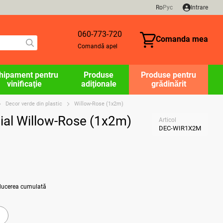
Ro
Рус
Intrare
060-773-720
Comanda mea
Comandă apel
hipament pentru
Produse
Produse pentru
vinificaţie
adiţionale
grădinărit
Decor verde din plastic
Willow-Rose (1x2m)
ficial Willow-Rose (1x2m)
Articol
DEC-WIR1X2M
educerea cumulată
a