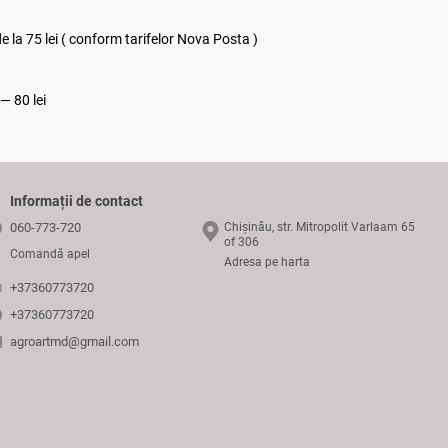
 la 75 lei ( conform tarifelor Nova Posta )
 — 80 lei
Informații de contact
060-773-720
Chișinău, str. Mitropolit Varlaam 65
of 306
Comandă apel
Adresa pe harta
+37360773720
+37360773720
agroartmd@gmail.com