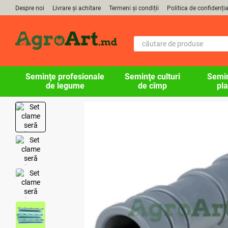
Mergi la conținutul principal
Despre noi
Livrare și achitare
Termeni și condiții
Politica de confidenția
Seminţe profesionale
Seminţe culturi
Semin
de legume
de cîmp
pla