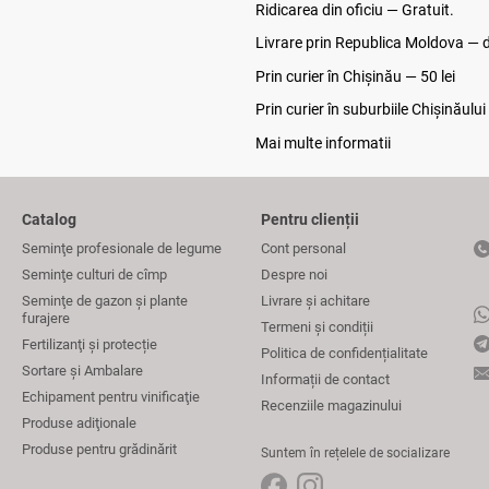
Ridicarea din oficiu — Gratuit.
Livrare prin Republica Moldova — de
Prin curier în Chișinău — 50 lei
Prin curier în suburbiile Chişinăului
Mai multe informatii
Catalog
Pentru clienții
Seminţe profesionale de legume
Cont personal
Seminţe culturi de cîmp
Despre noi
Seminţe de gazon şi plante
Livrare și achitare
furajere
Termeni și condiții
Fertilizanţi și protecție
Politica de confidențialitate
Sortare și Ambalare
Informații de contact
Echipament pentru vinificaţie
Recenziile magazinului
Produse adiţionale
Produse pentru grădinărit
Suntem în rețelele de socializare