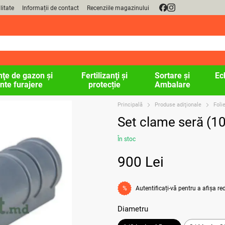
litate
Informații de contact
Recenziile magazinului
ţe de gazon şi
Fertilizanţi și
Sortare și
Ec
nte furajere
protecție
Ambalare
Principală
Produse adiţionale
Foli
Set clame seră (10
În stoc
900 Lei
Autentificați-vă
pentru a afișa r
%
Diametru