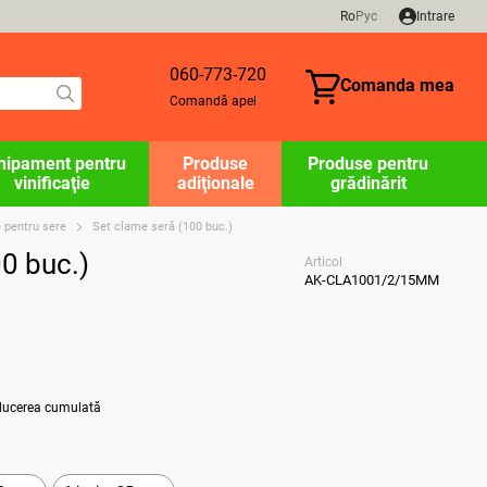
Ro
Рус
Intrare
060-773-720
Comanda mea
Comandă apel
hipament pentru
Produse
Produse pentru
vinificaţie
adiţionale
grădinărit
e pentru sere
Set clame seră (100 buc.)
0 buc.)
Articol
AK-CLA1001/2/15MM
educerea cumulată