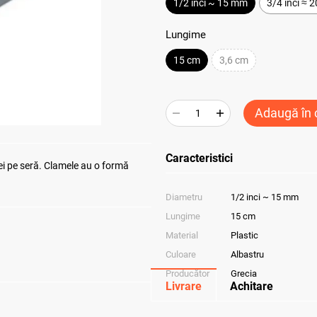
1/2 inci ~ 15 mm
3/4 inci ≈ 
Lungime
15 cm
3,6 cm
Adaugă în 
Caracteristici
iei pe seră. Clamele au o formă
Diametru
1/2 inci ~ 15 mm
Lungime
15 cm
Material
Plastic
Culoare
Albastru
Producător
Grecia
Livrare
Achitare