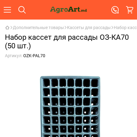
Дополнительные товары
Касcеты для рассады
Набор касс
Набор кассет для рассады ОЗ-КA70
(50 шт.)
Артикул:
OZK-PAL70